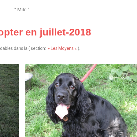
" Milo "
pter en juillet-2018
bles dans la ( section:
» Les Moyens «
).