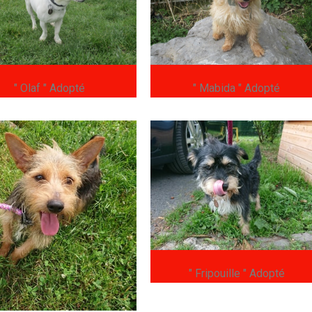
" Olaf " Adopté
" Mabida " Adopté
" Fripouille " Adopté