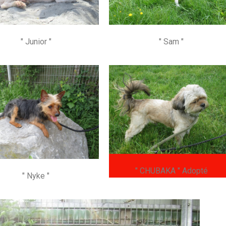
" Junior "
" Sam "
" CHUBAKA " Adopté
" Nyke "