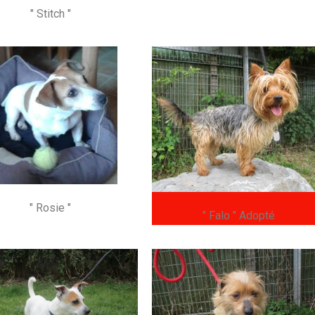
" Stitch "
" Rosie "
" Falo " Adopté