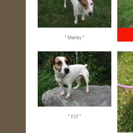
" Marley "
" FLY "