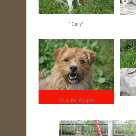
" Cally"
"Crapule" Adopté