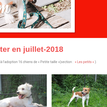
ter en juillet-2018
 l’adoption 16 chiens de « Petite taille »(section :
» Les petits «
).