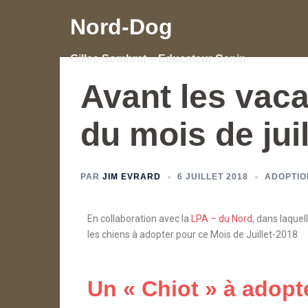
Nord-Dog
Gilles Sombret – Educateur Canin
Avant les vaca
du mois de jui
PAR
JIM EVRARD
6 JUILLET 2018
ADOPTIO
En collaboration avec la
LPA – du Nord
, dans laque
les chiens à adopter pour ce Mois de Juillet
-2018
Un « Chiot » à adopte