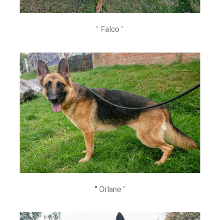
" Falco "
" Orlane "