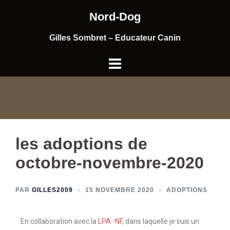
Nord-Dog
Gilles Sombret – Educateur Canin
les adoptions de
octobre-novembre-2020
PAR
GILLES2009
15 NOVEMBRE 2020
ADOPTIONS
En collaboration avec la
LPA -NF
, dans laquelle je suis un