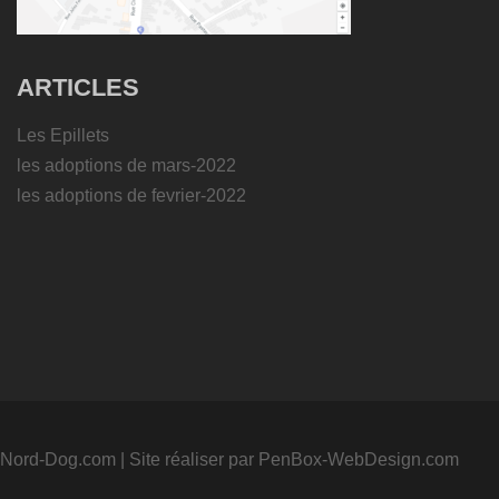
ARTICLES
Les Epillets
les adoptions de mars-2022
les adoptions de fevrier-2022
Nord-Dog.com
|
Site réaliser par PenBox-WebDesign.com