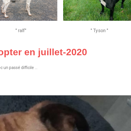
" ralf"
" Tyson "
pter en juillet-2020
un passé difficile …