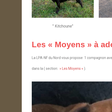
" Kitchoune"
Les « Moyens » à ado
La LPA-NF du Nord vous propose 1 compagnon avec 
dans la ( section:
» Les Moyens «
).