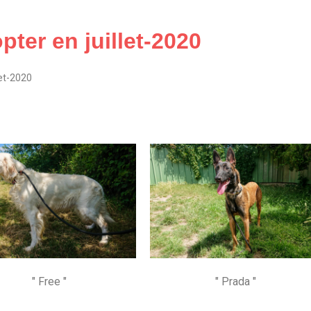
ter en juillet-2020
let-2020
" Free "
" Prada "