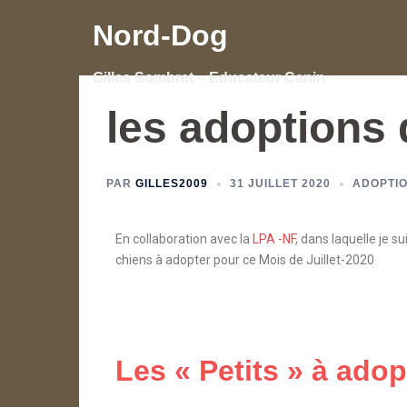
Nord-Dog
Gilles Sombret – Educateur Canin
les adoptions d
PAR
GILLES2009
31 JUILLET 2020
ADOPTI
En collaboration avec la
LPA -NF
, dans laquelle je 
chiens à adopter pour ce Mois de Juillet-2020
Les « Petits » à adop