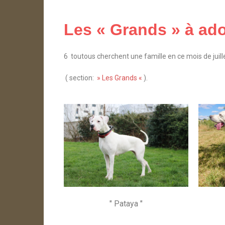
Les « Grands » à adop
6 toutous cherchent une famille en ce mois de juil
( section:
» Les Grands «
).
" Pataya "