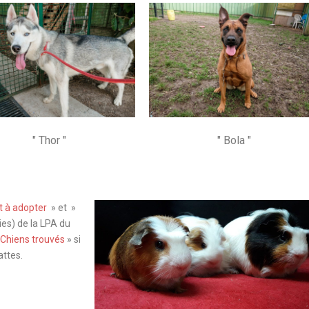
" Thor "
" Bola "
t à adopter
» et »
es)
de la LPA du
Chiens trouvés
» si
ttes.