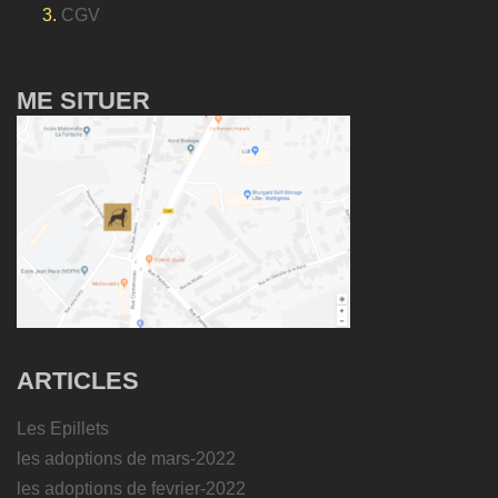
CGV
ME SITUER
ARTICLES
Les Epillets
les adoptions de mars-2022
les adoptions de fevrier-2022